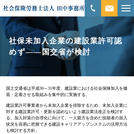
社保未加入企業の建設業許可認
めず――国交省が検討
国土交通省は平成30～31年度、建設業における社会保険加入を徹
底・定着させる取組みを集中的に実施する。
建設業許可事業者から未加入企業を排除するため、未加入企業に
対する建設業許可・更新を認めないよう建設業法改正を検討す
る。加入対策の合理化に向けて、一人親方を含めた技能者の加入
状況を容易に把握できる建設キャリアアップシステムの活用方法
も検討する方針。