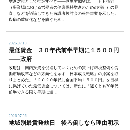
増進対策として推進すべき――厚生労働省は、ＴＨＰ指針
（事業場における労働者の健康保持増進のための指針）の見
直しなどを議論してきた有識者検討会の報告書案を示した。
疾病の重症化などを防ぐため…
2026.07.13
最低賃金 ３０年代前半早期に１５００円
――政府
政府は、国内投資を促進していくための賃上げ環境整備や労
働市場改革などの方向性を示す「日本成長戦略」の原案を取
りまとめた。「２０２０年代に全国平均１５００円」を目標
に掲げていた最低賃金については、新たに「遅くとも30年代
前半できる限り早期に達…
2026.07.06
地域別最賃発効日 後ろ倒しなら理由明示