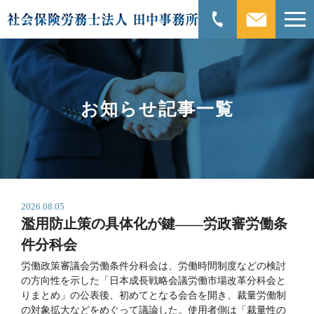
お知らせ記事一覧
2026.08.05
濫用防止策の具体化が鍵――労政審労働条
件分科会
労働政策審議会労働条件分科会は、労働時間制度などの検討
の方向性を示した「日本成長戦略会議労働市場改革分科会と
りまとめ」の公表後、初めてとなる会合を開き、裁量労働制
の対象拡大などをめぐって議論した。使用者側は「裁量性の