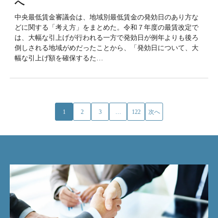
へ
中央最低賃金審議会は、地域別最低賃金の発効日のあり方な
どに関する「考え方」をまとめた。令和７年度の最賃改定で
は、大幅な引上げが行われる一方で発効日が例年よりも後ろ
倒しされる地域がめだったことから、「発効日について、大
幅な引上げ額を確保するた…
1
2
3
…
122
次へ