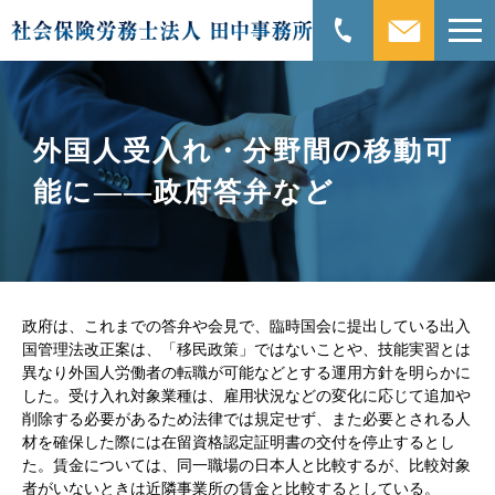
外国人受入れ・分野間の移動可
能に――政府答弁など
政府は、これまでの答弁や会見で、臨時国会に提出している出入
国管理法改正案は、「移民政策」ではないことや、技能実習とは
異なり外国人労働者の転職が可能などとする運用方針を明らかに
した。受け入れ対象業種は、雇用状況などの変化に応じて追加や
削除する必要があるため法律では規定せず、また必要とされる人
材を確保した際には在留資格認定証明書の交付を停止するとし
た。賃金については、同一職場の日本人と比較するが、比較対象
者がいないときは近隣事業所の賃金と比較するとしている。