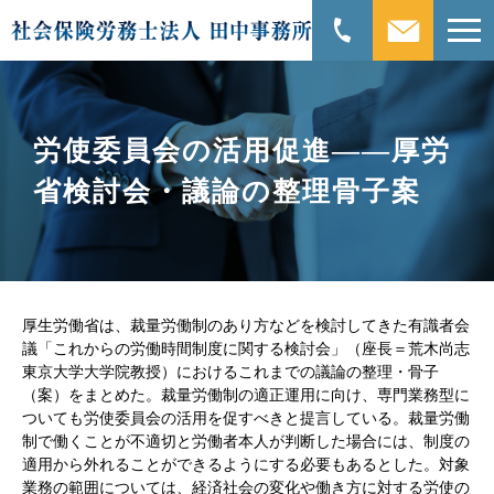
労使委員会の活用促進――厚労
省検討会・議論の整理骨子案
厚生労働省は、裁量労働制のあり方などを検討してきた有識者会
議「これからの労働時間制度に関する検討会」（座長＝荒木尚志
東京大学大学院教授）におけるこれまでの議論の整理・骨子
（案）をまとめた。裁量労働制の適正運用に向け、専門業務型に
ついても労使委員会の活用を促すべきと提言している。裁量労働
制で働くことが不適切と労働者本人が判断した場合には、制度の
適用から外れることができるようにする必要もあるとした。対象
業務の範囲については、経済社会の変化や働き方に対する労使の