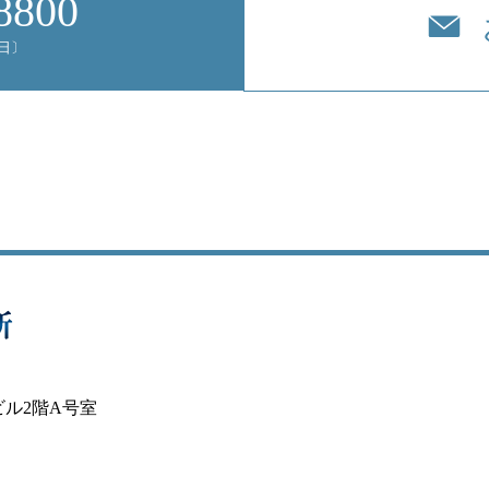
8800
平日〕
ビル2階A号室