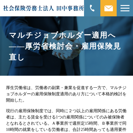
マルチジョブホルダー適用へ
――厚労省検討会・雇用保険見
直し
厚生労働省は、労働者の副業・兼業を促進する一方で、マルチジ
ョブホルダーの雇用保険制度適用のあり方について本格的検討を
開始した。
現行の雇用保険制度では、同時に２つ以上の雇用関係にある労働
者は、主たる賃金を受ける1つの雇用関係についてのみ被保険者
となれるとされている。Ａ事業所で週所定15時間、Ｂ事業所で同
10時間の就業をしている労働者は、合計25時間あっても適用要件